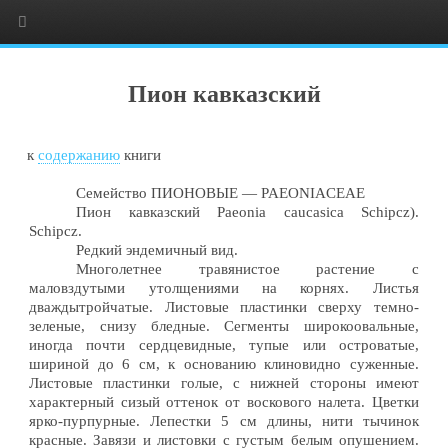
Пион кавказский
к
содержанию
книги
Семейство ПИОНОВЫЕ — PAEONIACEAE
Пион кавказский Paeonia caucasica Schipcz).
Schipcz.
Редкий эндемичный вид.
Многолетнее травянистое растение с
маловздутыми утолщениями на корнях. Листья
дваждытройчатые. Листовые пластинки сверху темно-
зеленые, снизу бледные. Сегменты широкоовальные,
иногда почти сердцевидные, тупые или островатые,
шириной до 6 см, к основанию клиновидно суженные.
Листовые пластинки голые, с нижней стороны имеют
характерный сизый оттенок от воскового налета. Цветки
ярко-пурпурные. Лепестки 5 см длины, нити тычинок
красные. Завязи и листовки с густым белым опушением.