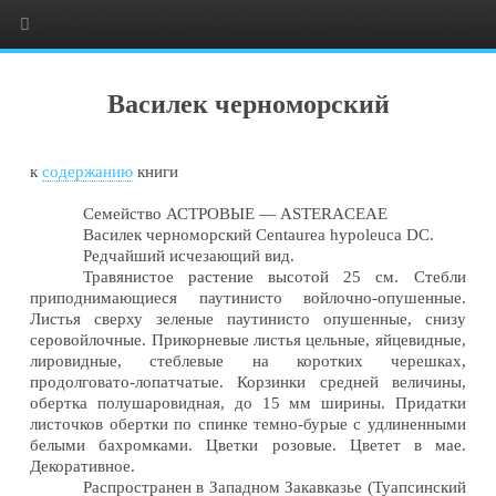
Василек черноморский
к
содержанию
книги
Семейство АСТРОВЫЕ — ASTERACEAE
Василек черноморский Centaurea hypoleuca DC.
Редчайший исчезающий вид.
Травянистое растение высотой 25 см. Стебли
приподнимающиеся паутинисто войлочно-опушенные.
Листья сверху зеленые паутинисто опушенные, снизу
серовойлочные. Прикорневые листья цельные, яйцевидные,
лировидные, стеблевые на коротких черешках,
продолговато-лопатчатые. Корзинки средней величины,
обертка полушаровидная, до 15 мм ширины. Придатки
листочков обертки по спинке темно-бурые с удлиненными
белыми бахромками. Цветки розовые. Цветет в мае.
Декоративное.
Распространен в Западном Закавказье (Туапсинский