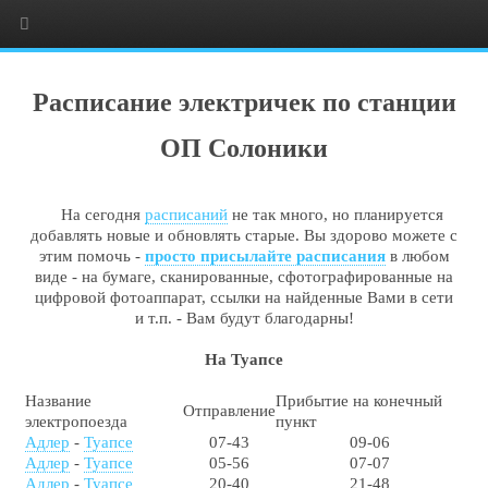
Расписание электричек по станции
ОП Солоники
На сегодня
расписаний
не так много, но планируется
добавлять новые и обновлять старые. Вы здорово можете с
этим помочь -
просто присылайте расписания
в любом
виде - на бумаге, сканированные, сфотографированные на
цифровой фотоаппарат, ссылки на найденные Вами в сети
и т.п. - Вам будут благодарны!
На Туапсе
Название
Прибытие на конечный
Отправление
электропоезда
пункт
Адлер
-
Туапсе
07-43
09-06
Адлер
-
Туапсе
05-56
07-07
Адлер
-
Туапсе
20-40
21-48